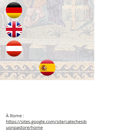
DANS LE MONDE...
À Rome :
https://sites.google.com/site/catechesib
uonpastore/home