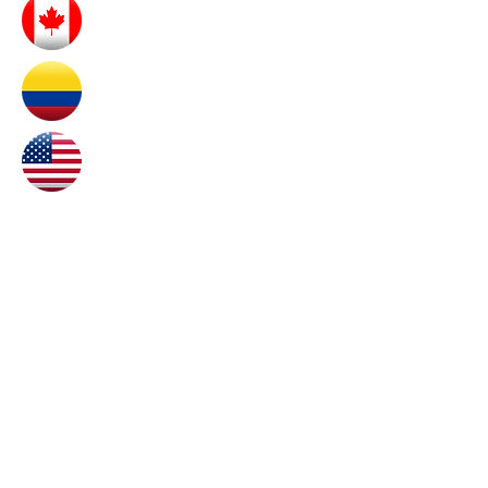
En Australie :
http://cgsaust.org.au/?publications
Au Canada :
http://www.cgsac.ca/
En Colombie :
http://www.acoforec.org/website/