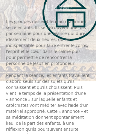
COMMENT SE DÉROULE UNE SÉANCE
Les groupes rassemblent au maximum
seize enfants. Ils se retrouvent une fois
par semaine pour une séance qui dure
idéalement deux heures, durée
indispensable pour faire entrer le corps,
l’esprit et le cœur dans le calme puis
pour permettre de rencontrer la
personne de Jésus en profondeur.
Pendant la séance, les enfants travaillent
d’abord seuls sur des sujets qu’ils
connaissent et qu’ils choisissent. Puis
vient le temps de la présentation d’une
« annonce » sur laquelle enfants et
catéchistes vont méditer avec l'aide d'un
matériel approprié. Cette « annonce » et
sa méditation donnent spontanément
lieu, de la part des enfants, à une
réflexion qu'ils poursuivent ensuite